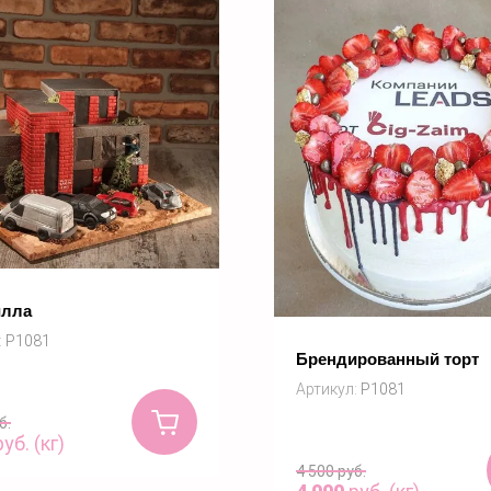
илла
:
P1081
Брендированный торт
Артикул:
P1081
б.
уб. (кг)
4 500
руб.