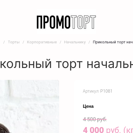
я
/
Торты
/
Корпоративные
/
Начальнику
/
Прикольный торт нач
кольный торт началь
Артикул:
P1081
Цена
4 500
руб.
4 000
руб. (к