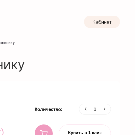
Кабинет
альнику
нику
Количество:
г)
Купить в 1 клик