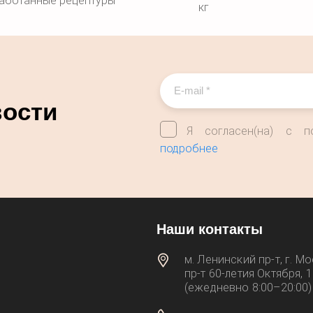
аботанные рецептуры
кг
вости
Я согласен(на) с п
подробнее
Наши контакты
м. Ленинский пр-т, г. Мо
пр‑т 60‑летия Октября, 
(ежедневно 8:00–20:00)