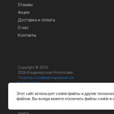
Отзывы
Акции
Доставка и оплата
О нас
Контакты
Copyright © 2010-
2026 Кондитерская Promocake
Политика конфиденциальности
Карта сайта
Этот сайт имеет исключительно
информационный характер и не является
Этот сайт использует cookie-файлы и другие технолог
публичной офертой. Подробности о товарах и
файлов. Вы всегда можете отключить файлы cookie в 
услугах уточняйте у менеджеров через
форму обратной связи или указанный
телефон.