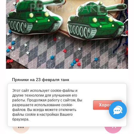
Пряники на 23 февраля танк
Артикул:
G1197
Этот сайт использует cookie-файлы и
другие технологии для улучшения его
работы. Продолжая работу с сайтом, Вы
500
руб. (шт)
Хорошо
разрешаете использование cookie-
файлов. Вы всегда можете отключить
файлы cookie в настройках Вашего
браузера.